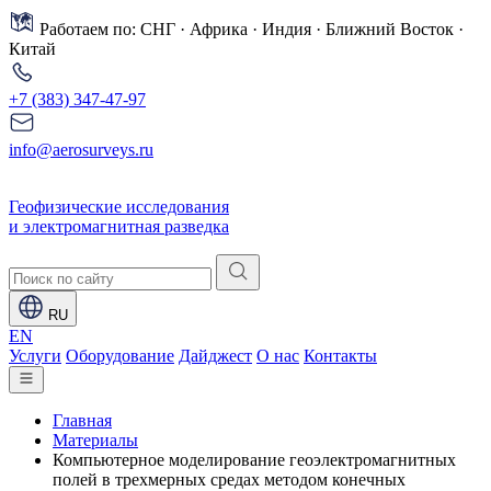
Работаем по: СНГ · Африка · Индия · Ближний Восток ·
Китай
+7 (383) 347-47-97
info@aerosurveys.ru
Геофизические исследования
и электромагнитная разведка
RU
EN
Услуги
Оборудование
Дайджест
О нас
Контакты
Главная
Материалы
Компьютерное моделирование геоэлектромагнитных
полей в трехмерных средах методом конечных