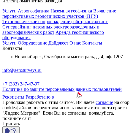
и электромагнитная разведка
Услуги
Аэрогеофизика
Наземная геофизика
Выявление
перспективных геологических участков (ПГУ)
Технологическое сопровождение работ, консалтинг
Супервайзинг наземных электроразведочных и
аэрогеофизических работ
Аренда геофизического
оборудования
Услуги
Оборудование
Дайджест
О нас
Контакты
Контакты
г. Новосибирск, Октябрьская магистраль, д. 4, оф. 1207
info@aerosurveys.ru
+7 (383) 347-47-97
Политика по защите персональных данных пользователей
Реквизиты
Разработано в
Продолжая работать с этим сайтом, Вы даёте
согласие
на сбор
cookie-файлов посредством использования интернет-сервиса
"Яндекс.Метрика". Если Вы не согласны, пожалуйста,
покиньте сайт
Принять